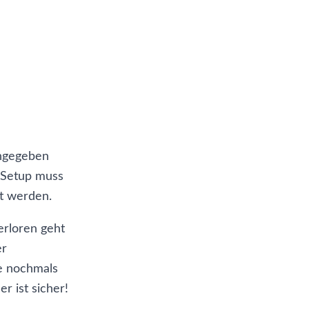
ingegeben
m Setup muss
rt werden.
erloren geht
er
ge nochmals
 ist sicher!