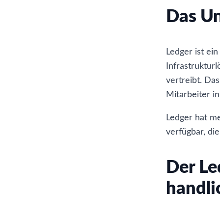
Das U
Ledger ist ei
Infrastruktur
vertreibt. Da
Mitarbeiter in
Ledger hat m
verfügbar, di
Der Le
handli