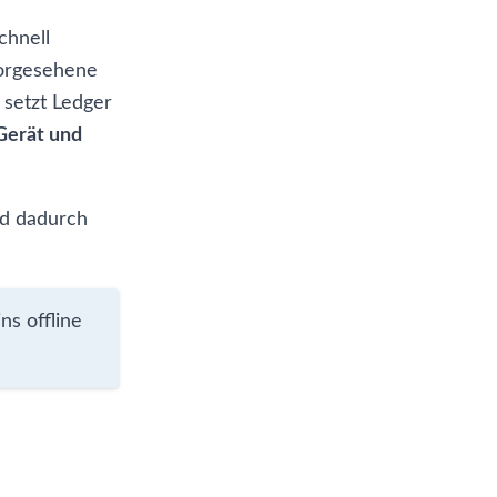
Wie viel Speicherplatz hat der
Ledger Nano S?
chnell
vorgesehene
 setzt Ledger
Gerät und
nd dadurch
s offline