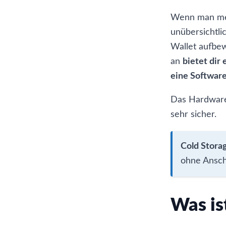
Wenn man meh
unübersichtli
Wallet aufbew
an
bietet dir
eine Software
Das Hardware
sehr sicher.
Cold Stora
ohne Ansch
Was is