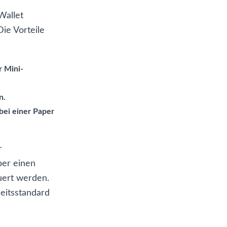
Wallet
ie Vorteile
r Mini-
n.
bei einer Paper
r
ber einen
uert werden.
eitsstandard