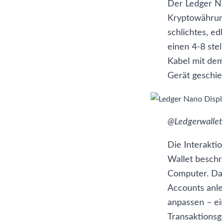
Der Ledger Na
Kryptowährung
schlichtes, e
einen 4-8 ste
Kabel mit dem
Gerät geschie
@Ledgerwalle
Die Interakti
Wallet beschr
Computer. Das
Accounts anle
anpassen – ei
Transaktions