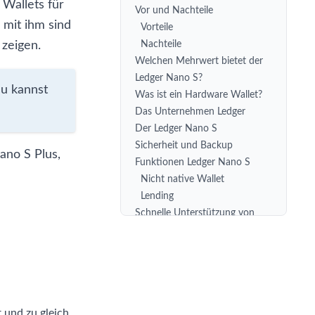
 Wallets für
Vor und Nachteile
mit ihm sind
Vorteile
 zeigen.
Nachteile
Welchen Mehrwert bietet der
Ledger Nano S?
Du kannst
Was ist ein Hardware Wallet?
Das Unternehmen Ledger
Der Ledger Nano S
Sicherheit und Backup
ano S Plus
,
Funktionen Ledger Nano S
Nicht native Wallet
Lending
Schnelle Unterstützung von
Forks
Welche Kryptowährungen
unterstützt der Ledger Nano S?
Unterstützte Coins
Wie viele Coins können
 und zu gleich
gleichzeitig auf dem Ledger