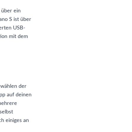
 über ein
ano S ist über
ferten USB-
tion mit dem
uswählen der
App auf deinen
 mehrere
selbst
h einiges an