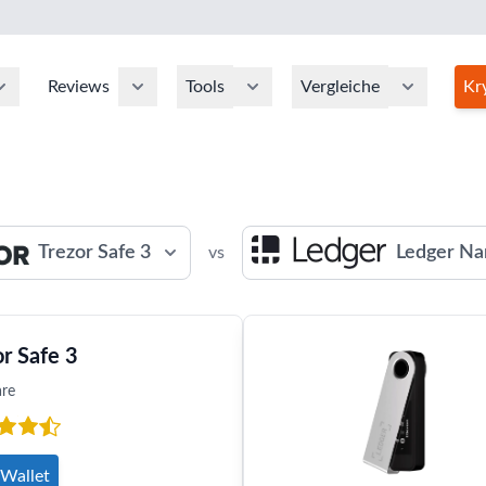
Reviews
Tools
Vergleiche
Kr
Trezor Safe 3
Ledger Na
vs
or Safe 3
re
Wallet