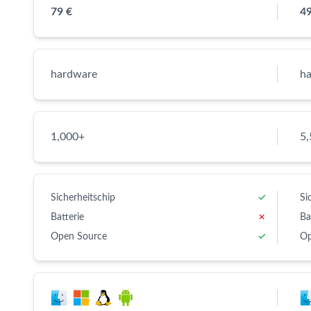
79 €
49
hardware
h
1,000+
5
Sicherheitschip
✓
Si
Batterie
✗
Ba
Open Source
✓
Op