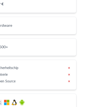
 €
ardware
,500+
cherheitschip
✗
tterie
✗
en Source
✗