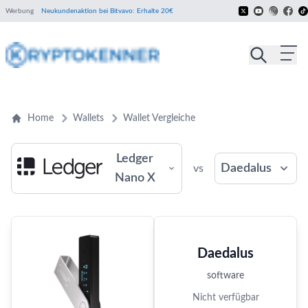
Werbung
Neukundenaktion bei Bitvavo: Erhalte 20€
Home
Wallets
Wallet Vergleiche
Ledger
Daedalus
vs
Nano X
Daedalus
software
Nicht verfügbar