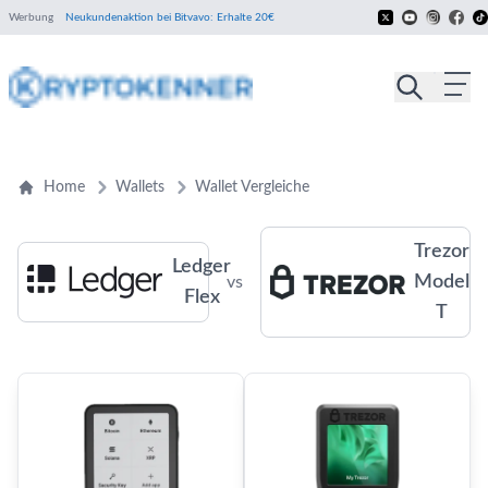
Werbung
Neukundenaktion bei Bitvavo: Erhalte 20€
Home
Wallets
Wallet Vergleiche
Trezor
Ledger
Model
vs
Flex
T