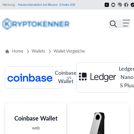
Werbung
Neukundenaktion bei Bitvavo: Erhalte 20€
Home
Wallets
Wallet Vergleiche
Ledge
Coinbase
Nano
vs
Wallet
S Plus
Coinbase Wallet
web