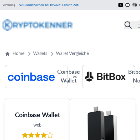
Werbung
Neukundenaktion bei Bitvavo: Erhalte 20€
Home
Wallets
Wallet Vergleiche
Coinbase
Bitb
vs
Wallet
No
Coinbase Wallet
web