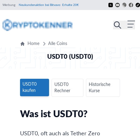
Werbung
Neukundenaktion bei Bitvavo: Erhalte 20€
Home
Alle Coins
USDT0 (USDT0)
USDT0
USDT0
Historische
kaufen
Rechner
Kurse
Was ist USDT0?
USDT0, oft auch als Tether Zero