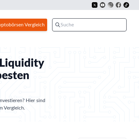
yptobörsen Vergleich
Liquidity
besten
nvestieren? Hier sind
m Vergleich.