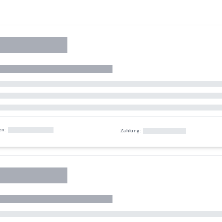
en:
Zahlung:
tal-liquidity-fund/kaufen/?coin=blackrock-usd-institutional-digital-liqu