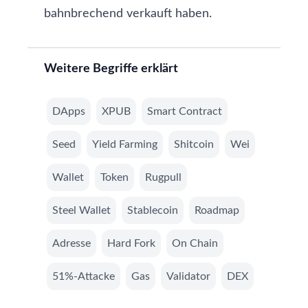
bahnbrechend verkauft haben.
Weitere Begriffe erklärt
DApps
XPUB
Smart Contract
Seed
Yield Farming
Shitcoin
Wei
Wallet
Token
Rugpull
Steel Wallet
Stablecoin
Roadmap
Adresse
Hard Fork
On Chain
51%-Attacke
Gas
Validator
DEX